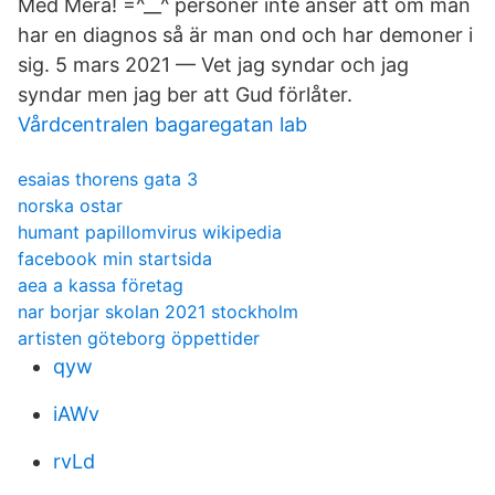
Med Mera! =^__^ personer inte anser att om man
har en diagnos så är man ond och har demoner i
sig. 5 mars 2021 — Vet jag syndar och jag
syndar men jag ber att Gud förlåter.
Vårdcentralen bagaregatan lab
esaias thorens gata 3
norska ostar
humant papillomvirus wikipedia
facebook min startsida
aea a kassa företag
nar borjar skolan 2021 stockholm
artisten göteborg öppettider
qyw
iAWv
rvLd