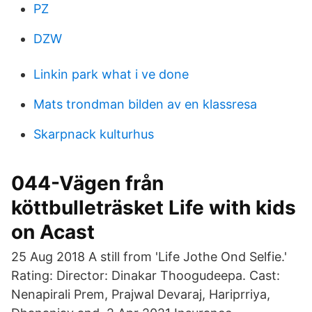
PZ
DZW
Linkin park what i ve done
Mats trondman bilden av en klassresa
Skarpnack kulturhus
044-Vägen från
köttbulleträsket Life with kids
on Acast
25 Aug 2018 A still from 'Life Jothe Ond Selfie.'
Rating: Director: Dinakar Thoogudeepa. Cast:
Nenapirali Prem, Prajwal Devaraj, Hariprriya,